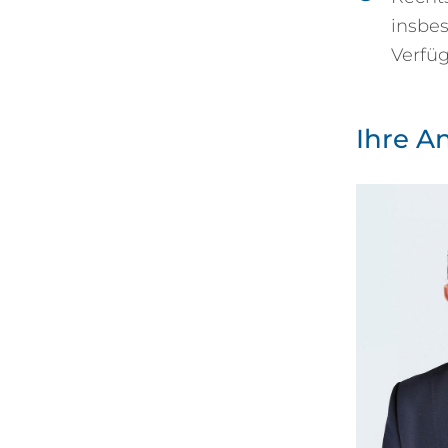
insbe
Verfüg
Ihre A