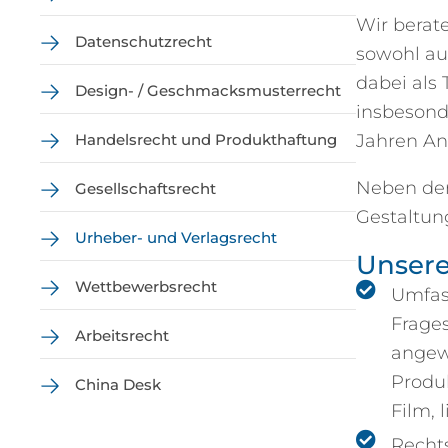
Wir berat
Datenschutzrecht
sowohl auß
dabei als
Design- / Geschmacksmusterrecht
insbesonde
Jahren An
Handelsrecht und Produkthaftung
Neben der
Gesellschaftsrecht
Gestaltun
Urheber- und Verlagsrecht
Unsere
Wettbewerbsrecht
Umfas
Frages
Arbeitsrecht
angew
Produk
China Desk
Film, 
Rechts