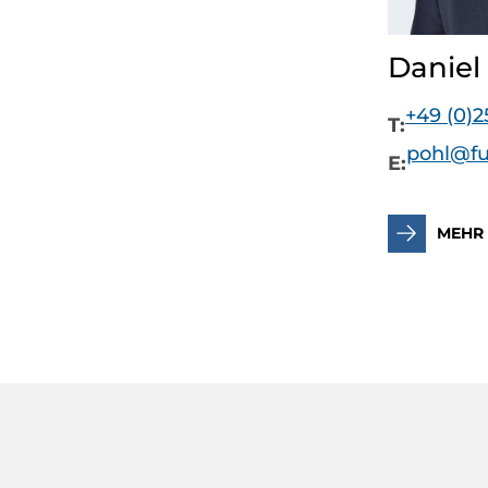
Daniel 
+49 (0)2
T:
pohl@fu
E:
MEHR