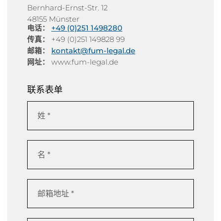
Bernhard-Ernst-Str. 12
48155 Münster
电话：
+49 (0)251 1498280
传真：
+49 (0)251 149828 99
邮箱：
kontakt@fum-legal.de
网址：
www.fum-legal.de
联系表单