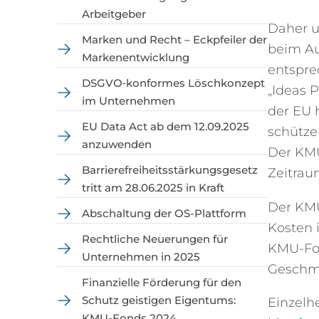
Arbeitgeber
Daher u
Marken und Recht – Eckpfeiler der
beim Au
Markenentwicklung
entspre
DSGVO‑konformes Löschkonzept
„Ideas 
im Unternehmen
der EU 
EU Data Act ab dem 12.09.2025
schütze
anzuwenden
Der KMU
Barrierefreiheitsstärkungsgesetz
Zeitrau
tritt am 28.06.2025 in Kraft
Der KMU
Abschaltung der OS-Plattform
Kosten 
Rechtliche Neuerungen für
KMU-Fon
Unternehmen in 2025
Geschm
Finanzielle Förderung für den
Schutz geistigen Eigentums:
Einzelh
KMU-Fonds 2024