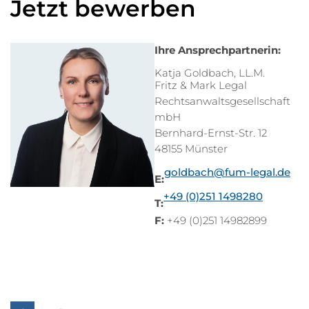
Jetzt bewerben
Ihre Ansprechpartnerin:
Katja Goldbach, LL.M.
Fritz & Mark Legal
Rechtsanwaltsgesellschaft
mbH
Bernhard-Ernst-Str. 12
48155 Münster
goldbach@fum-legal.de
E:
+49 (0)251 1498280
T:
F:
+49 (0)251 14982899